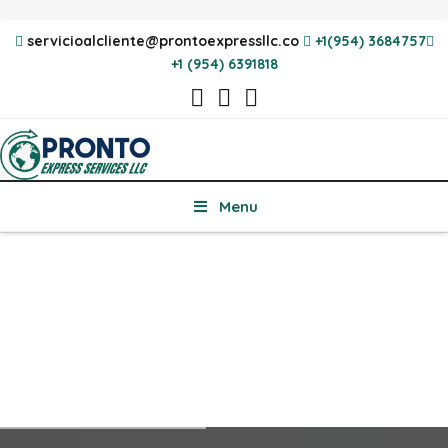
servicioalcliente@prontoexpressllc.co
+1(954) 3684757
+1 (954) 6391818
Menu