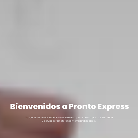
Bienvenidos
a
Pronto
Express
Tu
agencia
de
envíos
a
Centro
y
Sur
America,
agente
de
compras,
casillero
virtual
y
servicio
de
transferencia
internacional
de
dinero.